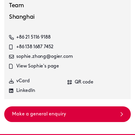
Team
Shanghai
+86 21 5116 9188
+86 138 1687 7452
sophie.zhong@ogier.com
View Sophie's page
vCard
QR code
LinkedIn
Make a general enquiry