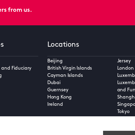
ers from us.
es
Locations
Beijing
Jersey
 and Fiduciary
British Virgin Islands
London
g
Cayman Islands
Luxembo
Dubai
Luxembo
Guernsey
and Fun
Hong Kong
Shangh
Ireland
Singapo
Tokyo