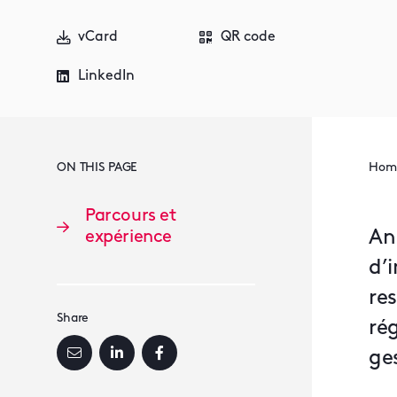
vCard
QR code
LinkedIn
ON THIS PAGE
Hom
Parcours et
An
expérience
d’i
re
Share
ré
ge