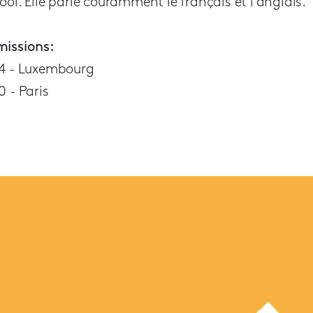
ool. Elle parle couramment le français et l’anglais.
issions:
4 - Luxembourg
0 - Paris