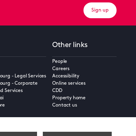
Sign up
Other links
People
Careers
urg - Legal Services
Accessibility
urg - Corporate
Online services
d Services
CDD
ai
Property home
re
Contact us