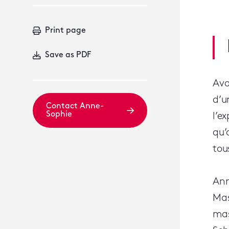
Print page
Save as PDF
Ava
d’u
Contact Anne-
Sophie
l’e
qu’
tou
Ann
Mas
mas