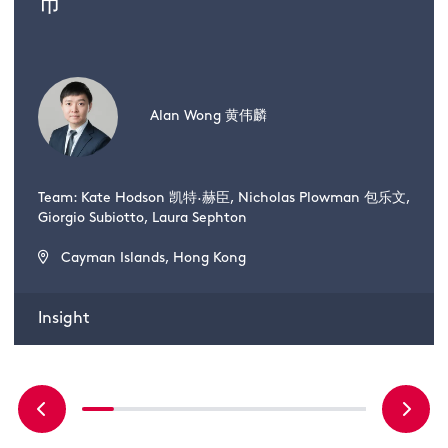
市
Alan Wong 黄伟麟
Team: Kate Hodson 凯特·赫臣, Nicholas Plowman 包乐文,
Giorgio Subiotto, Laura Sephton
Cayman Islands, Hong Kong
Insight